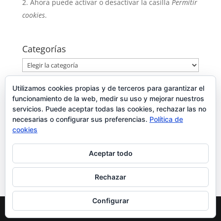
Ahora puede activar o desactivar la casilla
Permitir
cookies
.
Categorías
Categorías
Utilizamos cookies propias y de terceros para garantizar el
Entradas recientes
funcionamiento de la web, medir su uso y mejorar nuestros
Comparativa de pantallas iPhone X
servicios. Puede aceptar todas las cookies, rechazar las no
necesarias o configurar sus preferencias.
Política de
Garantía / RMA
cookies
Sección de Ventas y Artículos
1.- IPHONE 7 – GUIA DE MONTAJE PANTALLA
Aceptar todo
COMPATIBLE TM
Rechazar
Configurar